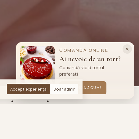
×
COMANDĂ ONLINE
Ai nevoie de un tort?
Comandă rapid tortul
preferat!
COMANDĂ ACUM!
Accept experiența
Doar admir
uri precise
ese.