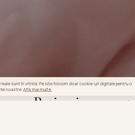
 reale sunt în vitrină. Pe site folosim doar cookie-uri digitale pentru o
MAESTRUL CASEI
rile noastre.
Află mai multe.
Patiserie cu gest
și ingrediente al