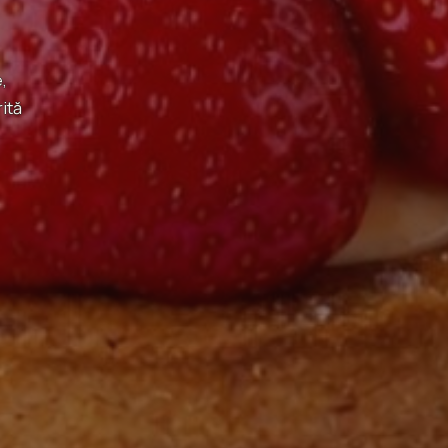
,
rită