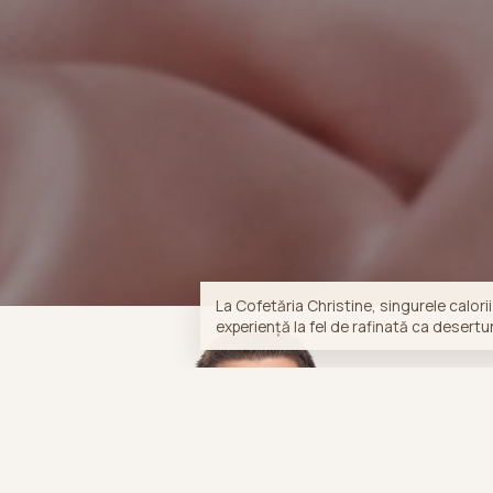
La Cofetăria Christine, singurele calorii
experiență la fel de rafinată ca desertu