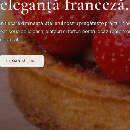
eleganță franceză.
În fiecare dimineață, atelierul nostru pregătește prăjituri fine
patiserie delicioasă, platouri și torturi pentru ocazii care me
celebrate.
COMANDĂ TORT